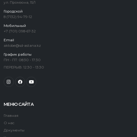
ул. Промзона, 15/1
Городской
8 (7132) 94-79-12
Мобильный
+7 (701) 098-67-32
Email
aktobe@sd-astana.kz
График работы
ПН - ПТ: 08:30 - 17:30
ПЕРЕРЫВ: 12:30 - 13:30
МЕНЮ САЙТА
Главная
О нас
Документы