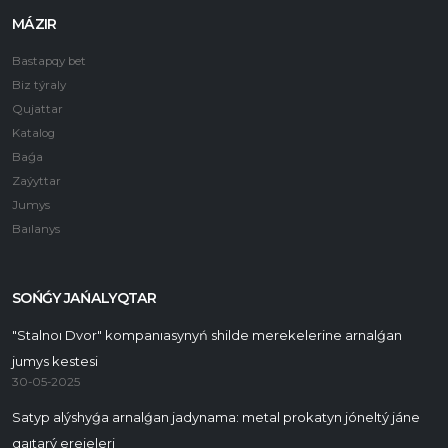
MÁZIR
Bastapqy bet
Biz týraly
Qujattar
Katalog
Baǵa
Zaýyttar
Jumys
Baılanys
SOŃǴY JAŃALYQTAR
"Stalnoı Dvor" kompanıasynyń shilde merekelerine arnalǵan
jumys kestesi
30-05-2025
Satyp alýshyǵa arnalǵan jadynama: metal prokatyn jóneltý jáne
qaıtarý erejeleri