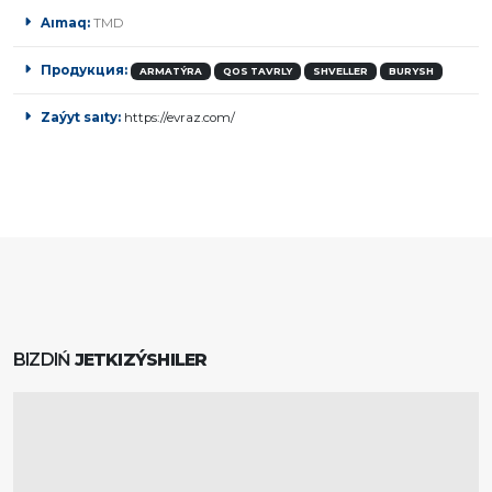
Aımaq:
TMD
Продукция:
ARMATÝRA
QOS TAVRLY
SHVELLER
BURYSH
Zaýyt saıty:
https://evraz.com/
BIZDIŃ
JETKIZÝSHILER