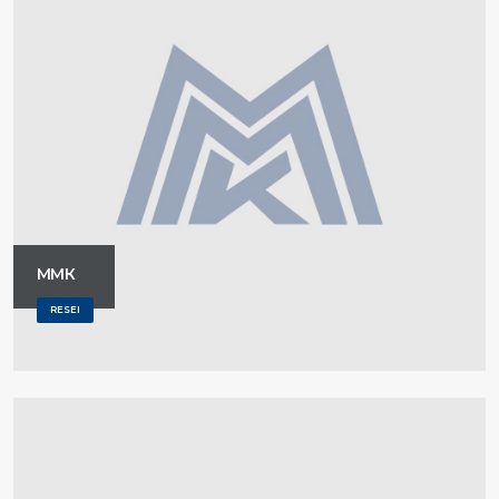
ММК
RESEI