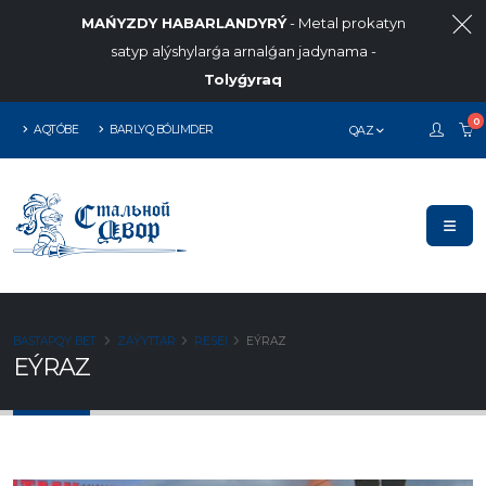
MAŃYZDY HABARLANDYRÝ
- Metal prokatyn
satyp alýshylarǵa arnalǵan jadynama -
Tolyǵyraq
0
AQTÓBE
BARLYQ BÓLIMDER
QAZ
BASTAPQY BET
ZAÝYTTAR
RESEI
EÝRAZ
EÝRAZ