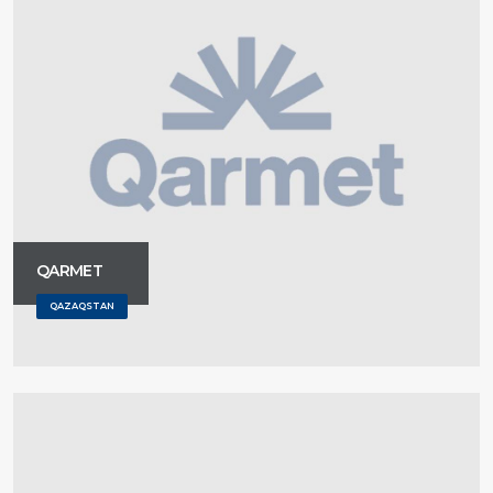
QARMET
QAZAQSTAN