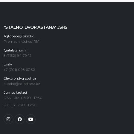
"STALNOI DVOR ASTANA" JSHS
Aqtóbedegi ókildik
Promzon kóshesi, 15/1
Qalalyq nómir
8 (7132) 94-79-12
Uıaly
+7 (701) 098-67-32
Elektrondyq poshta
aktobe@sd-astana.kz
Jumys kestesi
DSN - JM: 08:30 - 17:30
ÚZILIS: 12:30 - 13:30