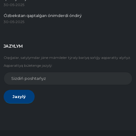
30-05-2025
Ózbekstan qaptalǵan ónimderdi óndirý
30-05-2025
JAZYLYM
Oqıǵalar, satylymdar jáne mámileler týraly barlyq sońǵy aqparatty alyńyz.
Aqparattyq búletenge jazylý:
Jazylý