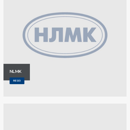
NLMK
RESEI