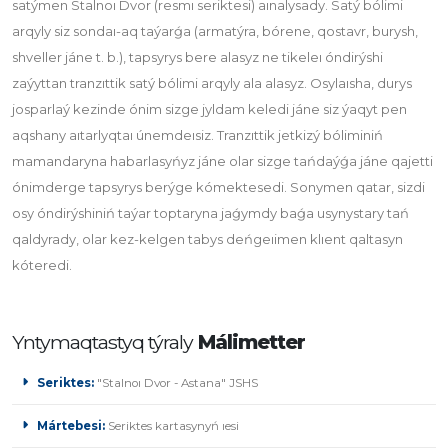
satýmen Stalnoı Dvor (resmı seriktesi) aınalysady. Satý bólimi
arqyly siz sondaı-aq taýarǵa (armatýra, bórene, qostavr, burysh,
shveller jáne t. b.), tapsyrys bere alasyz ne tikeleı óndirýshi
zaýyttan tranzıttik satý bólimi arqyly ala alasyz. Osylaısha, durys
josparlaý kezinde ónim sizge jyldam keledi jáne siz ýaqyt pen
aqshany aıtarlyqtaı únemdeısiz. Tranzıttik jetkizý bóliminiń
mamandaryna habarlasyńyz jáne olar sizge tańdaýǵa jáne qajetti
ónimderge tapsyrys berýge kómektesedi. Sonymen qatar, sizdi
osy óndirýshiniń taýar toptaryna jaǵymdy baǵa usynystary tań
qaldyrady, olar kez-kelgen tabys deńgeıimen klıent qaltasyn
kóteredi.
Yntymaqtastyq týraly
Málimetter
Seriktes:
"Stalnoı Dvor - Astana" JSHS
Mártebesi:
Seriktes kartasynyń ıesi