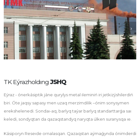
TK Eýrazholdıng
JSHQ
Eýraz - ónerkásiptik jáne qurylys metal ıleminiń iri jetkizýshilerdiń
biri. Óte jaqsy sapasy men uzaq merzimdilik –ónim sonysymen
erekshelenedi. Sondaı-aq, barlyq taýar barlyq standarttarǵa saı
keledi, sondyqtan da qazaqstandyq naryqta úlken suranysqa ıe.
Kásiporyn Reseıde ornalasqan. Qazaqstan aýmaǵynda ónimderdi