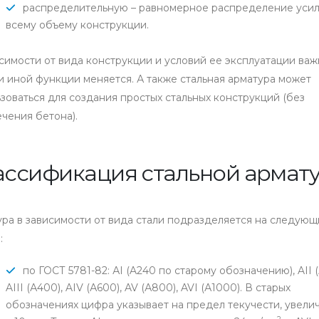
распределительную – равномерное распределение усил
всему объему конструкции.
симости от вида конструкции и условий ее эксплуатации важ
и иной функции меняется. А также стальная арматура может
зоваться для создания простых стальных конструкций (без
чения бетона).
ассификация стальной армат
ра в зависимости от вида стали подразделяется на следующ
:
по ГОСТ 5781-82: АI (A240 по старому обозначению), AII (
AIII (А400), AIV (А600), AV (А800), AVI (А1000). В старых
обозначениях цифра указывает на предел текучести, увели