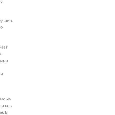
их
укции,
ую
мает
 –
щими
ри
ние на
ривать,
е. В