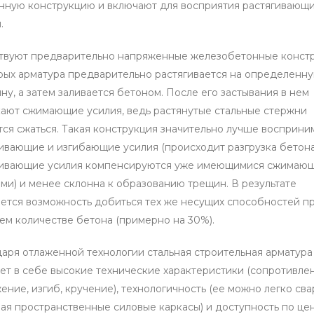
нную конструкцию и включают для восприятия растягивающ
.
твуют предварительно напряженные железобетонные констр
рых арматура предварительно растягивается на определенн
ну, а затем заливается бетоном. После его застывания в нем
ают сжимающие усилия, ведь растянутые стальные стержни
ся сжаться. Такая конструкция значительно лучше восприни
ивающие и изгибающие усилия (происходит разгрузка бетона
гивающие усилия компенсируются уже имеющимися сжимаю
ми) и менее склонна к образованию трещин. В результате
ется возможность добиться тех же несущих способностей п
м количестве бетона (примерно на 30%).
аря отлаженной технологии стальная строительная арматура
ет в себе высокие технические характеристики (сопротивле
ение, изгиб, кручение), технологичность (ее можно легко сва
ая пространственные силовые каркасы) и доступность по цен