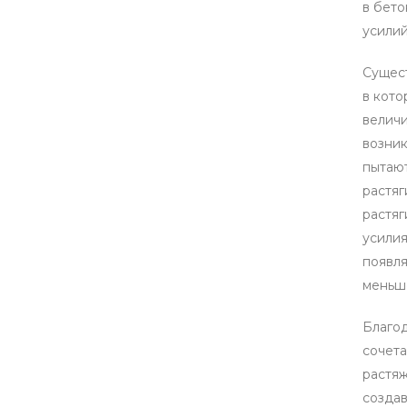
в бето
усилий
Сущес
в кото
величи
возник
пытают
растяг
растя
усилия
появля
меньше
Благод
сочета
растяж
создав