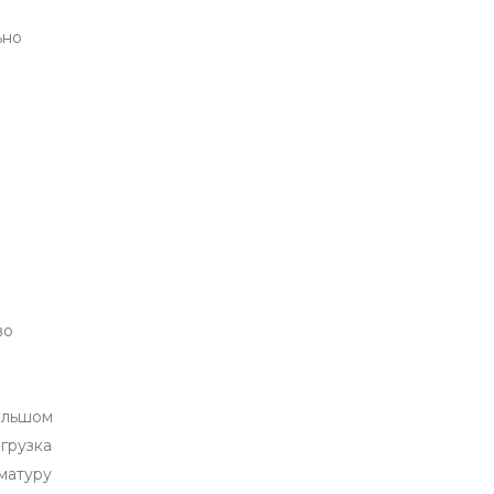
ьно
и
во
ольшом
грузка
матуру