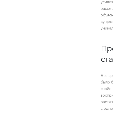
усилия
рассмо
объясн
сущес
уникал
Пр
ст
Без а
было 
свойст
воспр
растяг
с одно