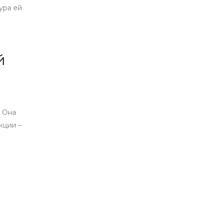
ура ей
й
. Она
кции –