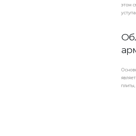
этом с
уступа
Об
ар
Основн
являе
плиты,