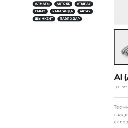
АЛМАТЫ
АКТОБЕ
АТЫРАУ
ТАРАЗ
КАРАГАНДА
АКТАУ
ШЫМКЕНТ
ПАВЛОДАР
АI 
(
0
отз
Терми
гладк
силов