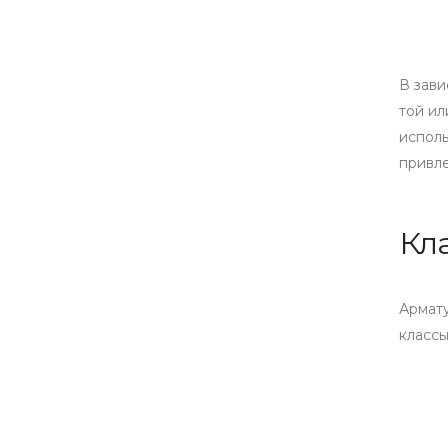
В зави
той ил
исполь
привле
Кл
Армату
классы